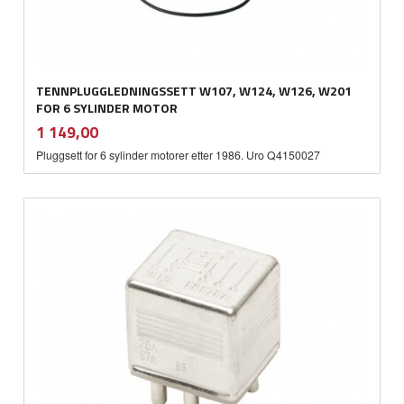
TENNPLUGGLEDNINGSSETT W107, W124, W126, W201
FOR 6 SYLINDER MOTOR
inkl.
Pris
1 149,00
mva.
Pluggsett for 6 sylinder motorer etter 1986. Uro Q4150027