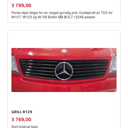
inkl.
Pris
3 799,00
mva.
Penta style felger for en meget gunstig pris. Godkjendt av TÜV for
W107, W123 og W126 Bolter MB BOLT 12246 passer.
GRILL R129
inkl.
Pris
3 769,00
mva.
Sort original kopi