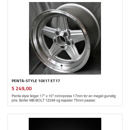
PENTA-STYLE 10X17 ET17
inkl.
Pris
5 249,00
mva.
Penta style felger 17" x 10" m/innpress 17mm for en meget gunstig
pris. Bolter MB BOLT 12246 og kapsler 75mm passer.