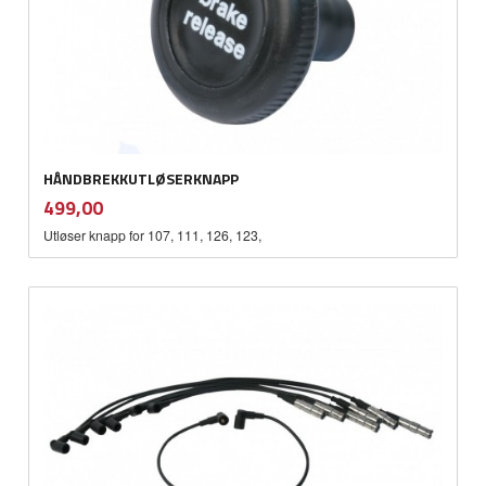
HÅNDBREKKUTLØSERKNAPP
inkl.
Pris
499,00
mva.
Utløser knapp for 107, 111, 126, 123,