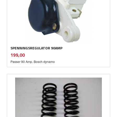
SPENNINGSREGULATOR 90AMP
inkl.
Pris
199,00
mva.
Passer 90 Amp. Bosch dynamo