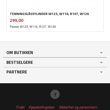
TENNINGSLÅSSYLINDER W123, W116, R107, W126
inkl.
Pris
299,00
mva.
Passer W123, W116, R107, W126
OM BUTIKKEN
BESTSELGERE
PARTNERE
Frakt
Kjøpsbetingelser
Sikkerhet og personvern