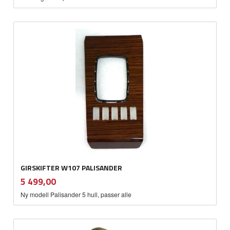
GIRSKIFTER W107 PALISANDER
inkl.
Pris
5 499,00
mva.
Ny modell Palisander 5 hull, passer alle