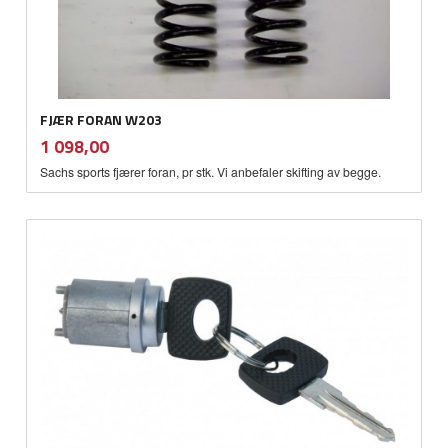
FJÆR FORAN W203
inkl.
Pris
1 098,00
mva.
Sachs sports fjærer foran, pr stk. Vi anbefaler skifting av begge.