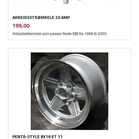
ARBEIDSSTRØMRELE 20 AMP
inkl.
Pris
199,00
mva.
Arbeidsstrømrele som passer fleste MB fra 1968 til 2000.
PENTA-STYLE 8X16 ET 11