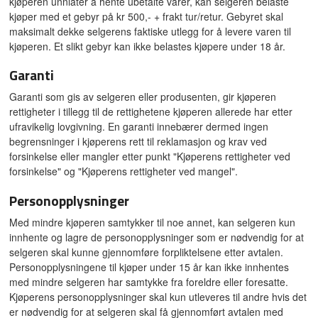
kjøperen unnlater å hente ubetalte varer, kan selgeren belaste
kjøper med et gebyr på kr 500,- + frakt tur/retur. Gebyret skal
maksimalt dekke selgerens faktiske utlegg for å levere varen til
kjøperen. Et slikt gebyr kan ikke belastes kjøpere under 18 år.
Garanti
Garanti som gis av selgeren eller produsenten, gir kjøperen
rettigheter i tillegg til de rettighetene kjøperen allerede har etter
ufravikelig lovgivning. En garanti innebærer dermed ingen
begrensninger i kjøperens rett til reklamasjon og krav ved
forsinkelse eller mangler etter punkt "Kjøperens rettigheter ved
forsinkelse" og "Kjøperens rettigheter ved mangel".
Personopplysninger
Med mindre kjøperen samtykker til noe annet, kan selgeren kun
innhente og lagre de personopplysninger som er nødvendig for at
selgeren skal kunne gjennomføre forpliktelsene etter avtalen.
Personopplysningene til kjøper under 15 år kan ikke innhentes
med mindre selgeren har samtykke fra foreldre eller foresatte.
Kjøperens personopplysninger skal kun utleveres til andre hvis det
er nødvendig for at selgeren skal få gjennomført avtalen med