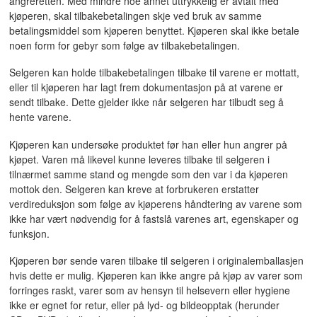
angreretten. Med mindre noe annet uttrykkelig er avtalt med
kjøperen, skal tilbakebetalingen skje ved bruk av samme
betalingsmiddel som kjøperen benyttet. Kjøperen skal ikke betale
noen form for gebyr som følge av tilbakebetalingen.
Selgeren kan holde tilbakebetalingen tilbake til varene er mottatt,
eller til kjøperen har lagt frem dokumentasjon på at varene er
sendt tilbake. Dette gjelder ikke når selgeren har tilbudt seg å
hente varene.
Kjøperen kan undersøke produktet før han eller hun angrer på
kjøpet. Varen må likevel kunne leveres tilbake til selgeren i
tilnærmet samme stand og mengde som den var i da kjøperen
mottok den. Selgeren kan kreve at forbrukeren erstatter
verdireduksjon som følge av kjøperens håndtering av varene som
ikke har vært nødvendig for å fastslå varenes art, egenskaper og
funksjon.
Kjøperen bør sende varen tilbake til selgeren i originalemballasjen
hvis dette er mulig. Kjøperen kan ikke angre på kjøp av varer som
forringes raskt, varer som av hensyn til helsevern eller hygiene
ikke er egnet for retur, eller på lyd- og bildeopptak (herunder