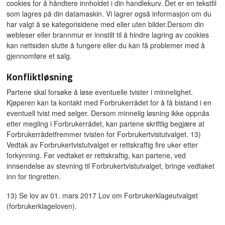
cookies for å håndtere innholdet i din handlekurv. Det er en tekstfil
som lagres på din datamaskin. Vi lagrer også informasjon om du
har valgt å se kategorisidene med eller uten bilder.Dersom din
webleser eller brannmur er innstilt til å hindre lagring av cookies
kan nettsiden slutte å fungere eller du kan få problemer med å
gjennomføre et salg.
Konfliktløsning
Partene skal forsøke å løse eventuelle tvister i minnelighet.
Kjøperen kan ta kontakt med Forbrukerrådet for å få bistand i en
eventuell tvist med selger. Dersom minnelig løsning ikke oppnås
etter megling i Forbrukerrådet, kan partene skriftlig begjære at
Forbrukerrådetfremmer tvisten for Forbrukertvistutvalget. 13)
Vedtak av Forbrukertvistutvalget er rettskraftig fire uker etter
forkynning. Før vedtaket er rettskraftig, kan partene, ved
innsendelse av stevning til Forbrukertvistutvalget, bringe vedtaket
inn for tingretten.
13) Se lov av 01. mars 2017 Lov om Forbrukerklageutvalget
(forbrukerklageloven).