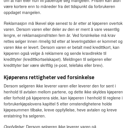
om at han eller hun vil påberope seg mangelen. Fristen kan aldri
være kortere enn to måneder fra det tidspunkt da forbrukeren
oppdaget mangelen.
Reklamasjon må likevel skje senest to år etter at kjøperen overtok
varen. Dersom varen eller deler av den er ment å vare vesentlig
lengre, er reklamasjonsfristen fem år. Ved forsinkelse må krav
rettes selger innen rimelig tid etter at leveringstiden er kommet og
varen ikke er levert. Dersom varen er betalt med kredittkort, kan
kjøperen også velge å reklamere og sende kravdirekte til
kredittyter (kredittkortselskapet). Meldingen til selgeren eller
kredittyter bør være skriftlig (e-post, telefaks eller brev).
Kjøperens rettigheter ved forsinkelse
Dersom selgeren ikke leverer varen eller leverer den for sent i
henhold til avtalen mellom partene, og dette ikke skyldes kjøperen
eller forhold på kjøperens side, kan kjøperen i henhold til reglene i
forbrukerkjøpslovens kapittel 5 etter omstendighetene holde
kjøpesummen tilbake, kreve oppfyllelse, heve avtalen og kreve
erstatning fra selgeren.
Oppfyllelse
: Dersom selgeren ikke leverer varen på