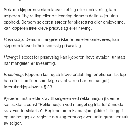
Selv om kjøperen verken krever retting eller omlevering, kan
selgeren tilby retting eller omlevering dersom dette skjer uten
opphold. Dersom selgeren sørger for slik retting eller omlevering,
kan kjøperen ikke kreve prisavslag eller heving.
Prisavslag
: Dersom mangelen ikke rettes eller omleveres, kan
kjøperen kreve forholdsmessig prisavslag.
Heving
: I stedet for prisavslag kan kjøperen heve avtalen, unntatt
når mangelen er uvesentlig.
Erstatning
: Kjøperen kan også kreve erstatning for økonomisk tap
han eller hun lider som følge av at varen har en mangel jf.
forbrukerkjøpslovens § 33.
Kjøperen må melde krav til selgeren ved reklamasjon jf denne
kontraktens punkt "Reklamasjon ved mangel og frist for å melde
krav ved forsinkelse”. Reglene om reklamasjon gjelder i tillegg til,
og uavhengig av, reglene om angrerett og eventuelle garantier stilt
av selger.