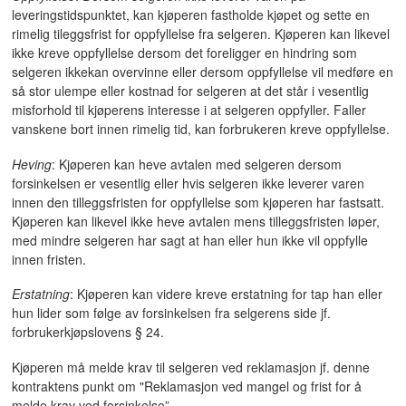
leveringstidspunktet, kan kjøperen fastholde kjøpet og sette en
rimelig tileggsfrist for oppfyllelse fra selgeren. Kjøperen kan likevel
ikke kreve oppfyllelse dersom det foreligger en hindring som
selgeren ikkekan overvinne eller dersom oppfyllelse vil medføre en
så stor ulempe eller kostnad for selgeren at det står i vesentlig
misforhold til kjøperens interesse i at selgeren oppfyller. Faller
vanskene bort innen rimelig tid, kan forbrukeren kreve oppfyllelse.
Heving
: Kjøperen kan heve avtalen med selgeren dersom
forsinkelsen er vesentlig eller hvis selgeren ikke leverer varen
innen den tilleggsfristen for oppfyllelse som kjøperen har fastsatt.
Kjøperen kan likevel ikke heve avtalen mens tilleggsfristen løper,
med mindre selgeren har sagt at han eller hun ikke vil oppfylle
innen fristen.
Erstatning
: Kjøperen kan videre kreve erstatning for tap han eller
hun lider som følge av forsinkelsen fra selgerens side jf.
forbrukerkjøpslovens § 24.
Kjøperen må melde krav til selgeren ved reklamasjon jf. denne
kontraktens punkt om "Reklamasjon ved mangel og frist for å
melde krav ved forsinkelse”.