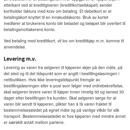
etterkant ved at kredittgiveren (kredittkortselskapet) sender
kortholder faktura med krav om betaling. Et debetkort er et
betalingskort knyttet til en innskuddskonto. Bruk av kortet
medfører at brukerens konto blir belastet og beløpet blir overført til
betalingsmottakerens konto.
Ved betaling med kredittkort, vil lov om kredittkjøp m.m. komme til
anvendelse.
Levering m.v.
Levering av varen fra selgeren til kjøperen skjer på den måte, på
det sted og til det tidspunkt som er angitt i bestillingsløsningen i
nettbutikken. Hvis ikke leveringstidspunkt fremgår av
bestillingsløsningen eller e-post som følger med ordrebekreftelse,
skal selgeren levere varen til kjøper innen rimelig tid og senest 30
dager etter bestillingen fra kunden. Skal selgeren sørge for at
varen blir sendt til kjøperen, plikter han å få varen fraktet til
bestemmelsesstedet på egnet måte og på vanlige vilkår for slik
transport. Bestemmelsesstedet er hos kjøperen med mindre annet
er særskilt avtalt mellom partene.