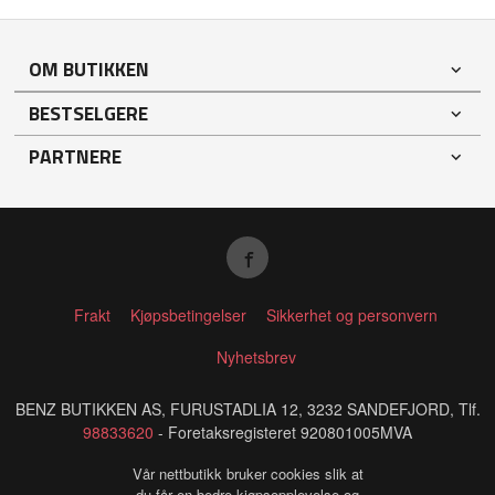
OM BUTIKKEN
BESTSELGERE
PARTNERE
Frakt
Kjøpsbetingelser
Sikkerhet og personvern
Nyhetsbrev
BENZ BUTIKKEN AS, FURUSTADLIA 12, 3232 SANDEFJORD, Tlf.
98833620
- Foretaksregisteret 920801005MVA
Vår nettbutikk bruker cookies slik at
du får en bedre kjøpsopplevelse og