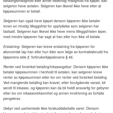
betalingsmislighold eller annet vesentlig mislighold fra kjøper, kan
selgeren heve avtalen. Selgeren kan likevel ikke heve etter at
kjøpesummen er betalt.
Selgeren
kan også heve kjøpet dersom kjøperen ikke betaler
innen en rimelig tilleggsfrist for oppfyllelse som selgeren har
fastsatt. Selgeren kan likevel ikke heve mens tilleggsfristen løper,
med mindre kjøperen har sagt at han eller hun ikke vil betale.
Erstatning
: Selgeren kan kreve erstatning fra kjøperen for
økonomisk tap han eller hun lider som følge av kontraktsbrudd fra
kjøperens side jf. forbrukerkjøpslovens § 46.
Renter
ved forsinket betaling/inkassogebyr: Dersom kjøperen ikke
betaler kjøpesummen i henhold til avtalen, kan selgeren kreve
renter av kjøpesummen etter lov om renter ved forsinket betaling.
Ved manglende betaling kan kravet, etter forutgående varsel, bli
sendt til inkasso, og kjøperen kan da bli holdt ansvarlig for gebyrer
etter lov om inkassovirksomhet og annen inndrivning av forfalte
pengekrav.
Gebyr
ved uavhentede ikke-forskuddsbetalte varer: Dersom