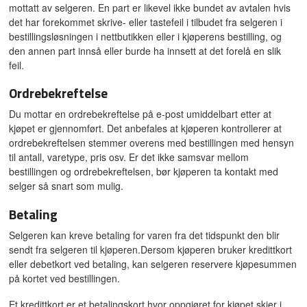
mottatt av selgeren. En part er likevel ikke bundet av avtalen hvis
det har forekommet skrive- eller tastefeil i tilbudet fra selgeren i
bestillingsløsningen i nettbutikken eller i kjøperens bestilling, og
den annen part innså eller burde ha innsett at det forelå en slik
feil.
Ordrebekreftelse
Du mottar en ordrebekreftelse på e-post umiddelbart etter at
kjøpet er gjennomført. Det anbefales at kjøperen kontrollerer at
ordrebekreftelsen stemmer overens med bestillingen med hensyn
til antall, varetype, pris osv. Er det ikke samsvar mellom
bestillingen og ordrebekreftelsen, bør kjøperen ta kontakt med
selger så snart som mulig.
Betaling
Selgeren kan kreve betaling for varen fra det tidspunkt den blir
sendt fra selgeren til kjøperen.Dersom kjøperen bruker kredittkort
eller debetkort ved betaling, kan selgeren reservere kjøpesummen
på kortet ved bestillingen.
Et kredittkort er et betalingskort hvor oppgjøret for kjøpet skjer i