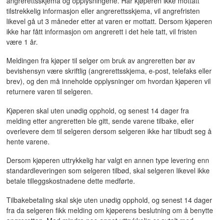
angrerettsskjema og opplysningene. Har kjøperen ikke mottatt
tilstrekkelig informasjon eller angrerettsskjema, vil angrefristen
likevel gå ut 3 måneder etter at varen er mottatt. Dersom kjøperen
ikke har fått informasjon om angrerett i det hele tatt, vil fristen
være 1 år.
Meldingen fra kjøper til selger om bruk av angreretten bør av
bevishensyn være skriftlig (angrerettsskjema, e-post, telefaks eller
brev), og den må inneholde opplysninger om hvordan kjøperen vil
returnere varen til selgeren.
Kjøperen skal uten unødig opphold, og senest 14 dager fra
melding etter angreretten ble gitt, sende varene tilbake, eller
overlevere dem til selgeren dersom selgeren ikke har tilbudt seg å
hente varene.
Dersom kjøperen uttrykkelig har valgt en annen type levering enn
standardleveringen som selgeren tilbød, skal selgeren likevel ikke
betale tilleggskostnadene dette medførte.
Tilbakebetaling skal skje uten unødig opphold, og senest 14 dager
fra da selgeren fikk melding om kjøperens beslutning om å benytte