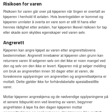
Risikoen for varen
Risikoen for varen går over på kjøperen når tingen er overtatt av
kjøperen i henhold til avtalen. Hvis leveringstiden er kommet og
kjøperen unnlater å overta en vare som er stilt til hans eller
hennes rådighet etter avtalen, har kjøperen likevel risikoen for tap
eller skade som skyldes egenskaper ved varen selv.
Angrerett
Kjøperen kan angre kjøpet av varen etter angrerettslovens
bestemmelser. Angrerett innebærer at kjøperen uten grunn kan
returnere varen til selgeren selv om det ikke er noen mangel ved
den og selv om den ikke er levert. Kjøperen må gi selger melding
om bruk av angreretten innen 30 dager etter at varen, de
foreskrevne opplysninger om angreretten og angrerettsskjema er
mottatt. Dette gjelder ikke for forhåndsbetalte spesialbestillte
varer.
Mottar kjøperen angreskjema og de nødvendige opplysningene på
et senere tidspunkt enn ved levering av varen, begynner
angrefristen å løpe fra den dagen kjøperen mottar