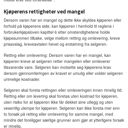
Kjøperens rettigheter ved mangel
Dersom varen har en mangel og dette ikke skyldes kjøperen eller
forhold på kjøperens side, kan kjøperen i henhold til reglene i
forbrukerkjøpsloven kapittel 6 etter omstendighetene holde
kjøpesummen tilbake, velge mellom retting og omlevering, kreve
prisavslag, kreveavtalen hevet og erstatning fra selgeren.
Retting eller omlevering: Dersom varen har en mangel, kan
kjøperen kreve at selgeren retter mangelen eller omleverer
tilsvarende vare. Selgeren kan motsette seg kjøperens krav
dersom gjennomføringen av kravet er umulig eller volder selgeren
urimelige kostnader.
Selgeren skal foreta rettingen eller omleveringen innen rimelig tid.
Retting eller om levering skal foretas uten kostnad for kjøperen,
uten risiko for at kjøperen ikke får dekket sine utlegg og uten
vesentlig ulempe for kjøperen. Selgeren kan ikke foreta mer enn
to forsøk på retting eller omlevering for samme mangel, med
mindre det foreligger særlige grunner som gjør at ytterligere forsøk
er rimelig.