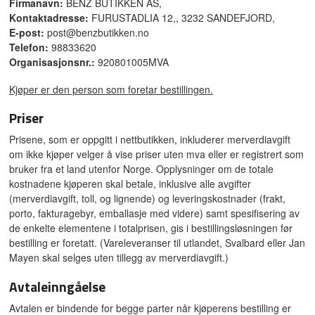
Firmanavn:
BENZ BUTIKKEN AS,
Kontaktadresse:
FURUSTADLIA 12,, 3232 SANDEFJORD,
E-post:
post@benzbutikken.no
Telefon:
98833620
Organisasjonsnr.:
920801005MVA
Kjøper er den person som foretar bestillingen.
Priser
Prisene, som er oppgitt i nettbutikken, inkluderer merverdiavgift
om ikke kjøper velger å vise priser uten mva eller er registrert som
bruker fra et land utenfor Norge. Opplysninger om de totale
kostnadene kjøperen skal betale, inklusive alle avgifter
(merverdiavgift, toll, og lignende) og leveringskostnader (frakt,
porto, fakturagebyr, emballasje med videre) samt spesifisering av
de enkelte elementene i totalprisen, gis i bestillingsløsningen før
bestilling er foretatt. (Vareleveranser til utlandet, Svalbard eller Jan
Mayen skal selges uten tillegg av merverdiavgift.)
Avtaleinngåelse
Avtalen er bindende for begge parter når kjøperens bestilling er