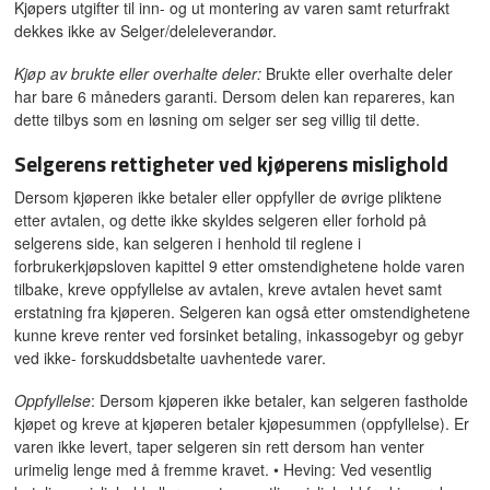
Kjøpers utgifter til inn- og ut montering av varen samt returfrakt
dekkes ikke av Selger/deleleverandør.
Kjøp av brukte eller overhalte deler:
Brukte eller overhalte deler
har bare 6 måneders garanti. Dersom delen kan repareres, kan
dette tilbys som en løsning om selger ser seg villig til dette.
Selgerens rettigheter ved kjøperens mislighold
Dersom kjøperen ikke betaler eller oppfyller de øvrige pliktene
etter avtalen, og dette ikke skyldes selgeren eller forhold på
selgerens side, kan selgeren i henhold til reglene i
forbrukerkjøpsloven kapittel 9 etter omstendighetene holde varen
tilbake, kreve oppfyllelse av avtalen, kreve avtalen hevet samt
erstatning fra kjøperen. Selgeren kan også etter omstendighetene
kunne kreve renter ved forsinket betaling, inkassogebyr og gebyr
ved ikke- forskuddsbetalte uavhentede varer.
Oppfyllelse
: Dersom kjøperen ikke betaler, kan selgeren fastholde
kjøpet og kreve at kjøperen betaler kjøpesummen (oppfyllelse). Er
varen ikke levert, taper selgeren sin rett dersom han venter
urimelig lenge med å fremme kravet. • Heving: Ved vesentlig