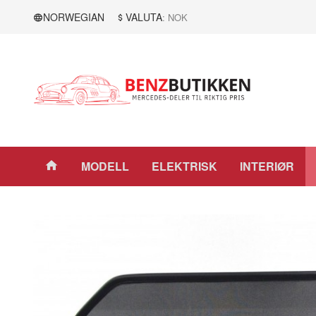
Gå
Lukk
NORWEGIAN
VALUTA
: NOK
til
innholdet
Produkter
MODELL
ELEKTRISK
INTERIØR