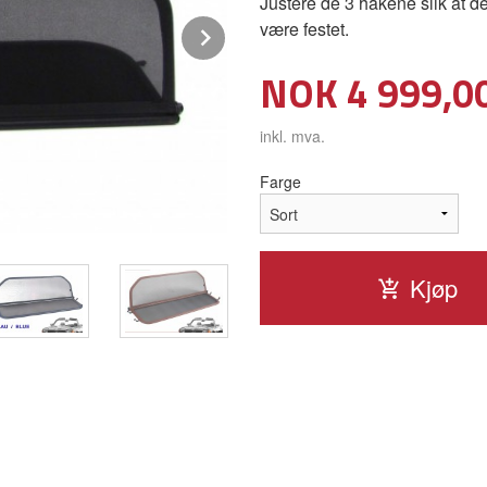
Justere de 3 hakene slik at de
være festet.
Next
Pris
NOK
4 999,0
inkl. mva.
Farge
Kjøp