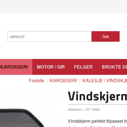
Søk
KAROSSERI
MOTOR / GIR
FELGER
BRUKTE D
Forside
KAROSSERI
KALESJE / VINDSK
Vindskjer
Artikkelnr.:
107 VIND
Vindskjerm perfekt tilpasset f