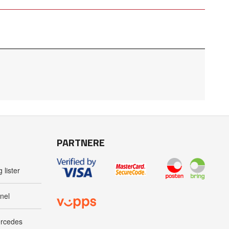
PARTNERE
 lister
nel
ercedes