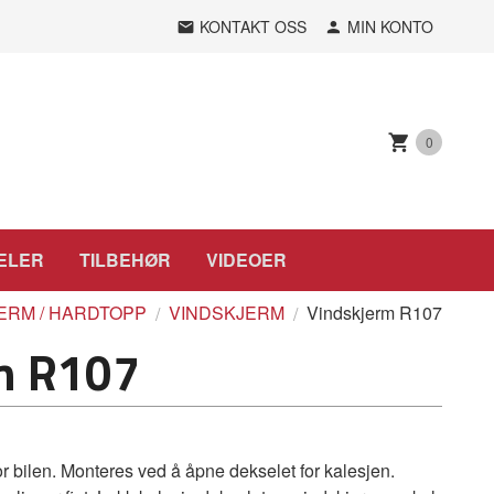
KONTAKT OSS
MIN KONTO
0
ELER
TILBEHØR
VIDEOER
JERM / HARDTOPP
VINDSKJERM
Vindskjerm R107
m R107
or bilen. Monteres ved å åpne dekselet for kalesjen.