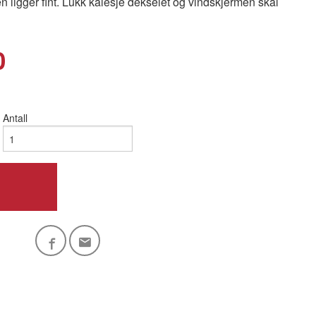
n ligger fint. Lukk kalesje dekselet og vindskjermen skal
0
Antall