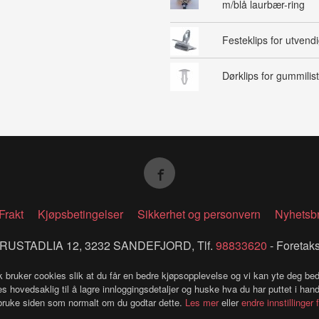
m/blå laurbær-ring
Festeklips for utvendig
Dørklips for gummilist
Frakt
Kjøpsbetingelser
Sikkerhet og personvern
Nyhetsb
RUSTADLIA 12, 3232 SANDEFJORD, Tlf.
98833620
- Foretak
k bruker cookies slik at du får en bedre kjøpsopplevelse og vi kan yte deg bed
s hovedsaklig til å lagre innloggingsdetaljer og huske hva du har puttet i han
 bruke siden som normalt om du godtar dette.
Les mer
eller
endre innstillinger 