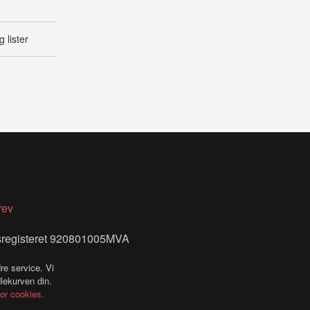
 lister
rev
sregisteret 920801005MVA
re service. Vi
dlekurven din.
for cookies.