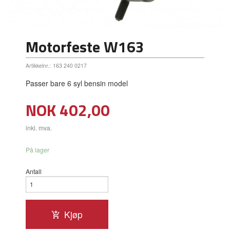
Motorfeste W163
Artikkelnr.:
163 240 0217
Passer bare 6 syl bensin model
Pris
NOK
402,00
inkl. mva.
På lager
Antall
Kjøp