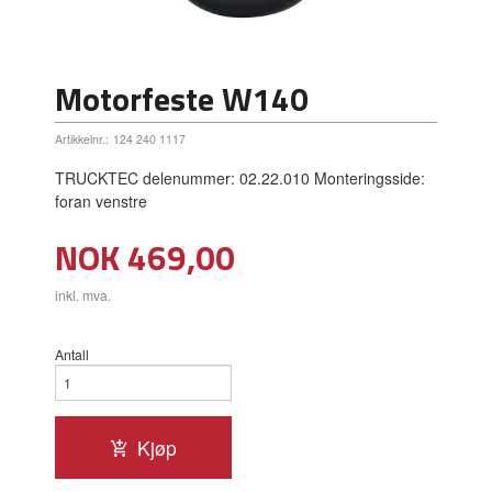
Motorfeste W140
Artikkelnr.:
124 240 1117
TRUCKTEC delenummer: 02.22.010 Monteringsside:
foran venstre
Pris
NOK
469,00
inkl. mva.
Antall
Kjøp