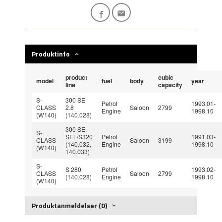
Produktinfo
product
cubic
model
fuel
body
year
line
capacity
S-
300 SE
Petrol
1993.01-
CLASS
2.8
Saloon
2799
Engine
1998.10
(W140)
(140.028)
300 SE,
S-
SEL/S320
Petrol
1991.03-
CLASS
Saloon
3199
(140.032,
Engine
1998.10
(W140)
140.033)
S-
S 280
Petrol
1993.02-
CLASS
Saloon
2799
(140.028)
Engine
1998.10
(W140)
Produktanmeldelser (0)