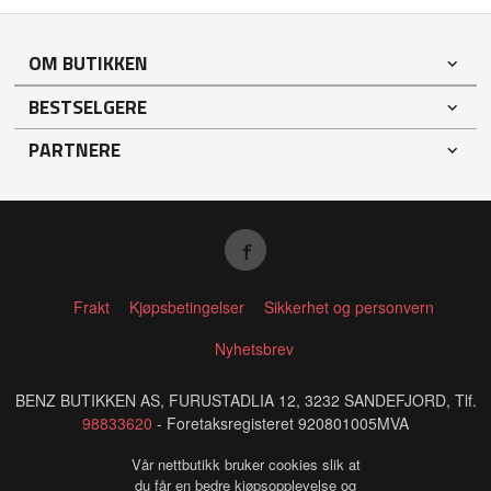
OM BUTIKKEN
BESTSELGERE
PARTNERE
Frakt
Kjøpsbetingelser
Sikkerhet og personvern
Nyhetsbrev
BENZ BUTIKKEN AS, FURUSTADLIA 12, 3232 SANDEFJORD, Tlf.
98833620
- Foretaksregisteret 920801005MVA
Vår nettbutikk bruker cookies slik at
du får en bedre kjøpsopplevelse og