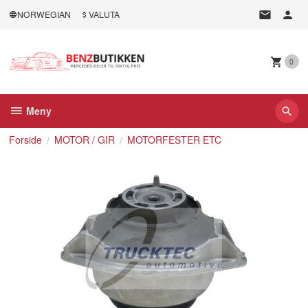
Gå
NORWEGIAN
VALUTA
til
innholdet
0
Meny
Forside
MOTOR / GIR
MOTORFESTER ETC