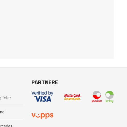
PARTNERE
 lister
nel
ercedes