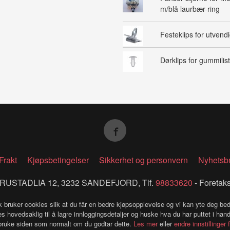
m/blå laurbær-ring
Festeklips for utvendig
Dørklips for gummilist
Frakt
Kjøpsbetingelser
Sikkerhet og personvern
Nyhetsb
RUSTADLIA 12, 3232 SANDEFJORD, Tlf.
98833620
- Foretak
k bruker cookies slik at du får en bedre kjøpsopplevelse og vi kan yte deg bed
s hovedsaklig til å lagre innloggingsdetaljer og huske hva du har puttet i han
 bruke siden som normalt om du godtar dette.
Les mer
eller
endre innstillinger 