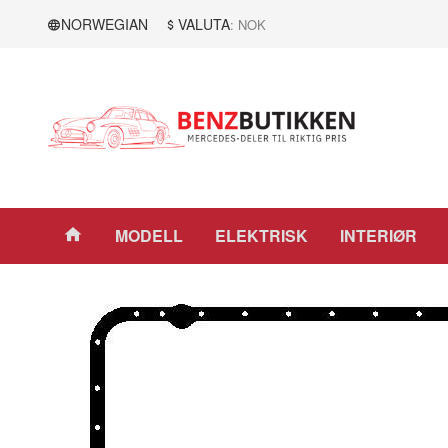
Gå
Lukk
NORWEGIAN
VALUTA
: NOK
til
innholdet
Produkter
MODELL
ELEKTRISK
INTERIØR