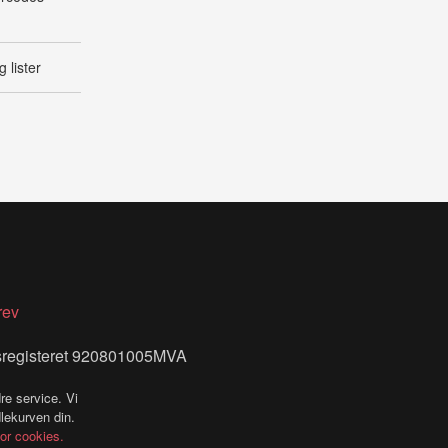
 lister
rev
sregisteret 920801005MVA
re service. Vi
dlekurven din.
for cookies.