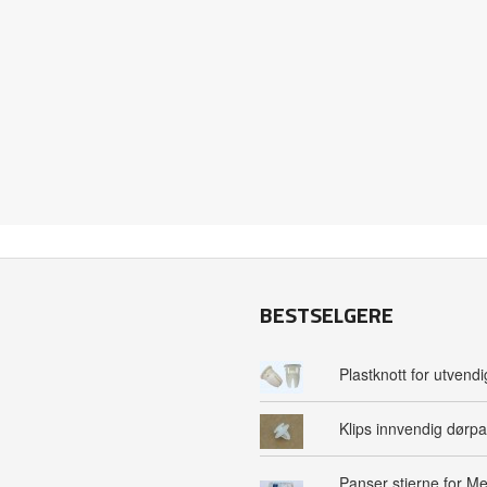
BESTSELGERE
Plastknott for utvendig
Klips innvendig dørpa
Panser stjerne for M