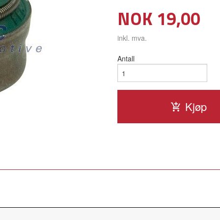
Pris
NOK
19,00
inkl. mva.
Antall
Kjøp