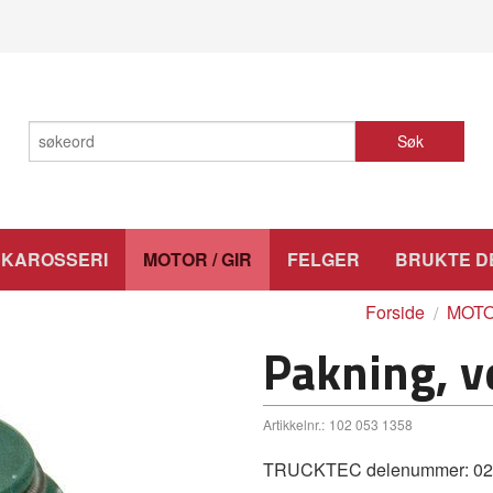
Søk
KAROSSERI
MOTOR / GIR
FELGER
BRUKTE D
Forside
MOTO
Pakning, 
Artikkelnr.:
102 053 1358
TRUCKTEC delenummer: 02.12