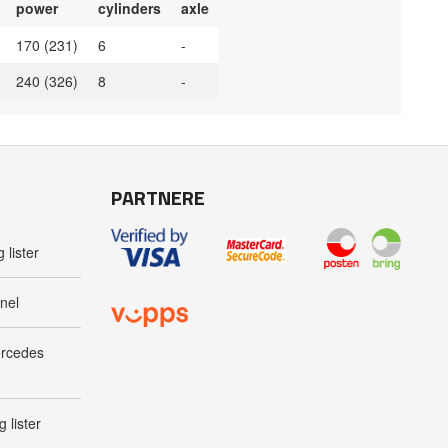
power
cylinders
axle
170 (231)
6
-
240 (326)
8
-
PARTNERE
 lister
nel
ercedes
 lister