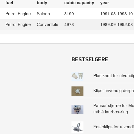
fuel
body
cubic capacity
year
Petrol Engine
Saloon
3199
1991.03-1998.10
Petrol Engine
Convertible
4973
1989.09-1992.08
BESTSELGERE
Plastknott for utvendig
Klips innvendig dørpa
Panser stjerne for M
m/blå laurbær-ring
Festeklips for utvendig