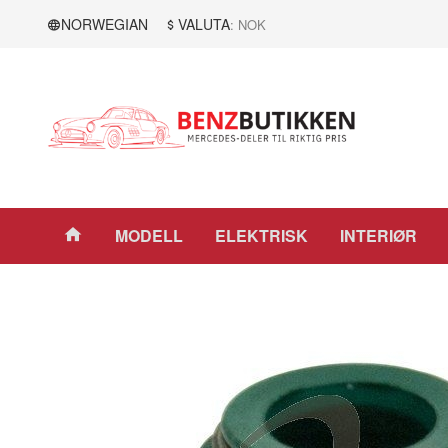
Gå
Lukk
NORWEGIAN
VALUTA
: NOK
til
innholdet
Produkter
MODELL
ELEKTRISK
INTERIØR