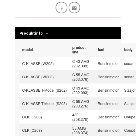
Produktinfo
product
model
fuel
body
line
C 43 AMG
C-KLASSE (W202)
Bensinmotor
sedan
(202.033)
C 55 AMG
C-KLASSE (W203)
Bensinmotor
sedan
(203.076)
C 43 AMG
C-KLASSE T-Model (S202)
Bensinmotor
Stasjo
(202.093)
C 55 AMG
C-KLASSE T-Model (S203)
Bensinmotor
Stasjo
(203.276)
430
CLK (C208)
Bensinmotor
Coupé
(208.370)
55 AMG
CLK (C208)
Bensinmotor
Coupé
(208.374)