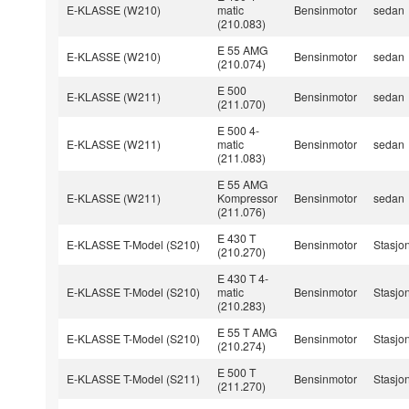
E-KLASSE (W210)
matic
Bensinmotor
sedan
(210.083)
E 55 AMG
E-KLASSE (W210)
Bensinmotor
sedan
(210.074)
E 500
E-KLASSE (W211)
Bensinmotor
sedan
(211.070)
E 500 4-
E-KLASSE (W211)
matic
Bensinmotor
sedan
(211.083)
E 55 AMG
E-KLASSE (W211)
Kompressor
Bensinmotor
sedan
(211.076)
E 430 T
E-KLASSE T-Model (S210)
Bensinmotor
Stasjo
(210.270)
E 430 T 4-
E-KLASSE T-Model (S210)
matic
Bensinmotor
Stasjo
(210.283)
E 55 T AMG
E-KLASSE T-Model (S210)
Bensinmotor
Stasjo
(210.274)
E 500 T
E-KLASSE T-Model (S211)
Bensinmotor
Stasjo
(211.270)