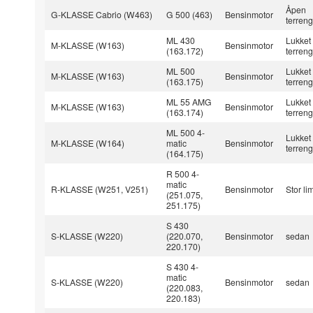
Åpen
G-KLASSE Cabrio (W463)
G 500 (463)
Bensinmotor
terreng
ML 430
Lukket
M-KLASSE (W163)
Bensinmotor
(163.172)
terreng
ML 500
Lukket
M-KLASSE (W163)
Bensinmotor
(163.175)
terreng
ML 55 AMG
Lukket
M-KLASSE (W163)
Bensinmotor
(163.174)
terreng
ML 500 4-
Lukket
M-KLASSE (W164)
matic
Bensinmotor
terreng
(164.175)
R 500 4-
matic
R-KLASSE (W251, V251)
Bensinmotor
Stor li
(251.075,
251.175)
S 430
S-KLASSE (W220)
(220.070,
Bensinmotor
sedan
220.170)
S 430 4-
matic
S-KLASSE (W220)
Bensinmotor
sedan
(220.083,
220.183)