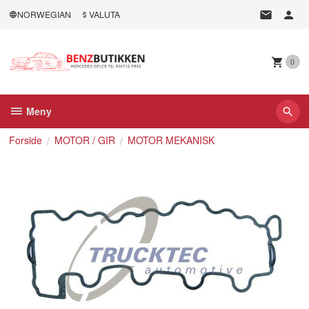
Gå
NORWEGIAN
VALUTA
til
innholdet
0
Meny
Forside
MOTOR / GIR
MOTOR MEKANISK