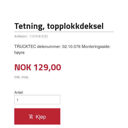
Tetning, topplokkdeksel
Artikkelnr.:
113 016 0121
TRUCKTEC delenummer: 02.10.076 Monteringsside:
høyre
Pris
NOK
129,00
inkl. mva.
Antall
Kjøp