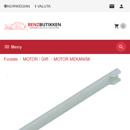
Gå
NORWEGIAN
VALUTA
til
innholdet
0
Meny
Forside
MOTOR / GIR
MOTOR MEKANISK