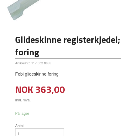
Glideskinne registerkjedel;
foring
Artikkelnr.:
117 052 0083
Febi glideskinne foring
Pris
NOK
363,00
inkl. mva.
På lager
Antall