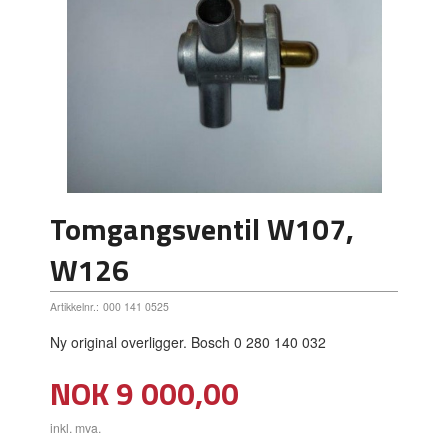
Tomgangsventil W107,
W126
Artikkelnr.:
000 141 0525
Ny original overligger. Bosch 0 280 140 032
Pris
NOK
9 000,00
inkl. mva.