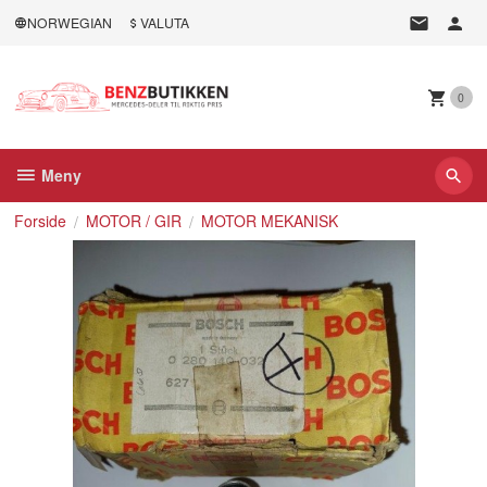
Gå
NORWEGIAN
VALUTA
til
innholdet
0
Meny
Forside
MOTOR / GIR
MOTOR MEKANISK