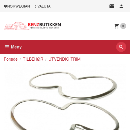
Gå
NORWEGIAN
VALUTA
til
innholdet
0
Meny
Forside
TILBEHØR
UTVENDIG TRIM