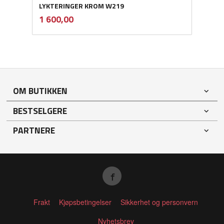
LYKTERINGER KROM W219
inkl.
Pris
1 600,00
mva.
OM BUTIKKEN
BESTSELGERE
PARTNERE
Frakt
Kjøpsbetingelser
Sikkerhet og personvern
Nyhetsbrev