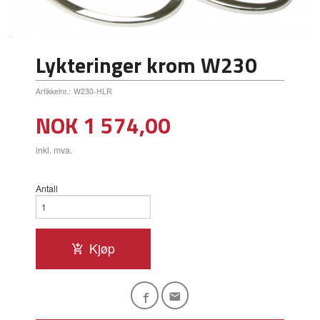
Lykteringer krom W230
Artikkelnr.:
W230-HLR
Pris
NOK
1 574,00
inkl. mva.
Antall
Kjøp