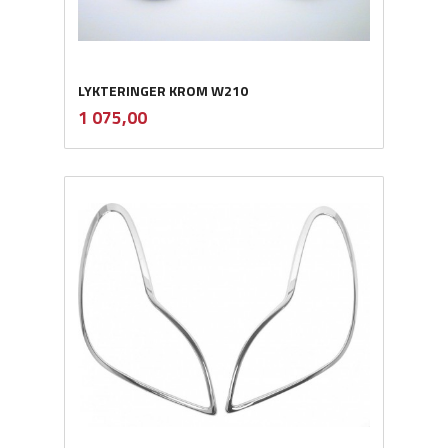
LYKTERINGER KROM W210
inkl.
Pris
1 075,00
mva.