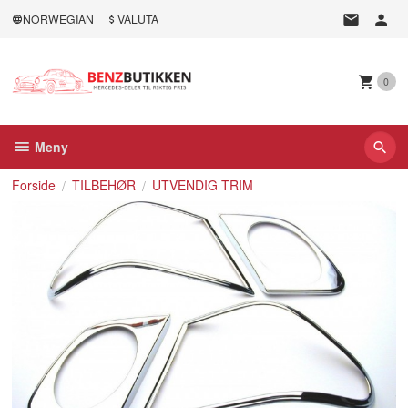
Gå
NORWEGIAN
VALUTA
til
innholdet
0
Meny
Forside
TILBEHØR
UTVENDIG TRIM