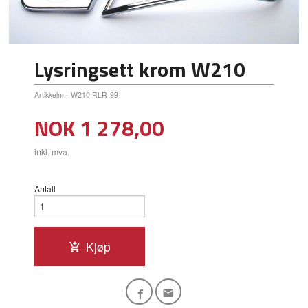
Lysringsett krom W210
Artikkelnr.:
W210 RLR-99
Pris
NOK
1 278,00
inkl. mva.
Antall
Kjøp