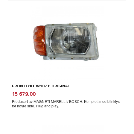
FRONTLYKT W107 H ORIGINAL
inkl.
Pris
15 679,00
mva.
Produsert av MAGNETI MARELLI / BOSCH. Komplett med blinklys
for høyre side. Plug and play.