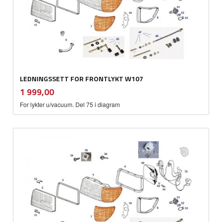
LEDNINGSSETT FOR FRONTLYKT W107
inkl.
Pris
1 999,00
mva.
For lykter u/vacuum. Del 75 i diagram