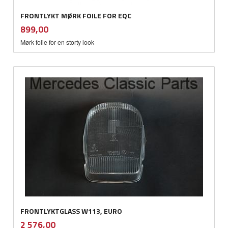
FRONTLYKT MØRK FOILE FOR EQC
inkl.
Pris
899,00
mva.
Mørk folie for en storty look
FRONTLYKTGLASS W113, EURO
inkl.
Pris
2 576,00