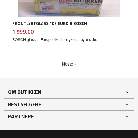
FRONTLYKTGLASS 107 EURO H BOSCH
inkl.
Pris
1 999,00
mva.
BOSCH glass til Europeiske frontlykter; høyre side.
Neste ›
OM BUTIKKEN
BESTSELGERE
PARTNERE