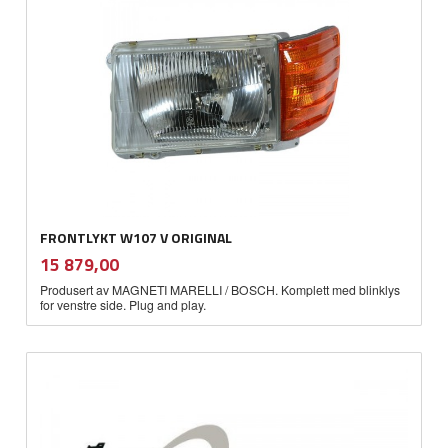
FRONTLYKT W107 V ORIGINAL
inkl.
Pris
15 879,00
mva.
Produsert av MAGNETI MARELLI / BOSCH. Komplett med blinklys
for venstre side. Plug and play.