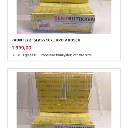
FRONTLYKTGLASS 107 EURO V BOSCH
inkl.
Pris
1 999,00
mva.
BOSCH glass til Europeiske frontlykter; venstre side.