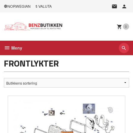
Gå
NORWEGIAN
VALUTA
til
innholdet
0
Meny
FRONTLYKTER