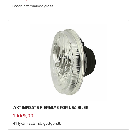
mva.
Bosch ettermarked glass
LYKTINNSATS FJERNLYS FOR USA BILER
inkl.
Pris
1 449,00
mva.
H1 lyktinnsats, EU godkjendt.