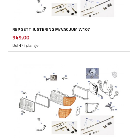
REP SETT JUSTERING M/VACUUM W107
inkl.
Pris
949,00
mva.
Del 47 i plansje