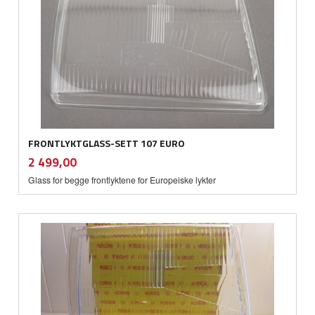
FRONTLYKTGLASS-SETT 107 EURO
inkl.
Pris
2 499,00
mva.
Glass for begge frontlyktene for Europeiske lykter