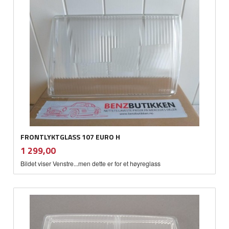
FRONTLYKTGLASS 107 EURO H
inkl.
Pris
1 299,00
mva.
Bildet viser Venstre...men dette er for et høyreglass