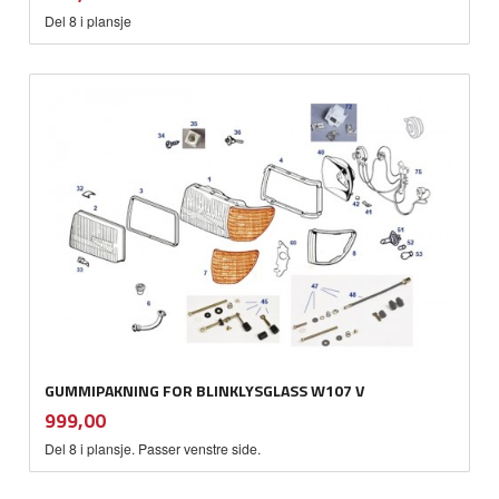
mva.
Del 8 i plansje
GUMMIPAKNING FOR BLINKLYSGLASS W107 V
inkl.
Pris
999,00
mva.
Del 8 i plansje. Passer venstre side.