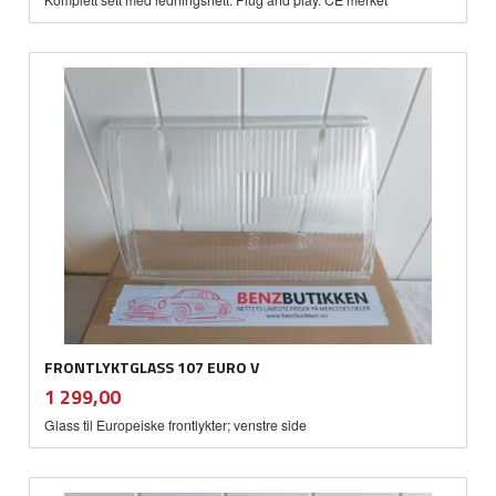
FRONTLYKTGLASS 107 EURO V
inkl.
Pris
1 299,00
mva.
Glass til Europeiske frontlykter; venstre side