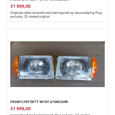
inkl.
Pris
31 999,00
mva.
Originale lykter komplett med ledningsnett og vacuumstyring Plug
and play. CE merket original
FRONTLYKTSETT W107 U/VACUUM
inkl.
Pris
31 999,00
mva.
Komplett sett med ledningsnett. Plug and play. CE merket