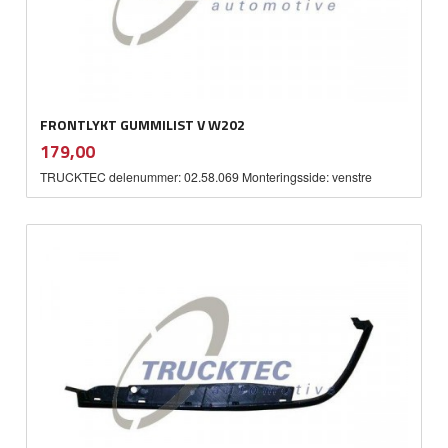
FRONTLYKT GUMMILIST V W202
inkl.
Pris
179,00
mva.
TRUCKTEC delenummer: 02.58.069 Monteringsside: venstre