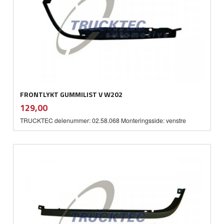
FRONTLYKT GUMMILIST V W202
inkl.
Pris
129,00
mva.
TRUCKTEC delenummer: 02.58.068 Monteringsside: venstre