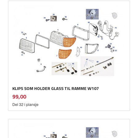
KLIPS SOM HOLDER GLASS TIL RAMME W107
inkl.
Pris
99,00
mva.
Del 32 i plansje