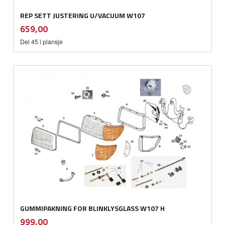
REP SETT JUSTERING U/VACUUM W107
inkl.
Pris
659,00
mva.
Del 45 i plansje
GUMMIPAKNING FOR BLINKLYSGLASS W107 H
inkl.
Pris
999,00