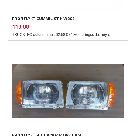
FRONTLYKT GUMMILIST H W202
inkl.
Pris
119,00
mva.
TRUCKTEC delenummer: 02.58.074 Monteringsside: høyre
FRONTLYKTSETT W107 M/VACUUM