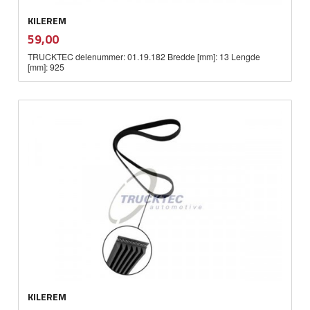
KILEREM
inkl.
Pris
59,00
mva.
TRUCKTEC delenummer: 01.19.182 Bredde [mm]: 13 Lengde
[mm]: 925
KILEREM
inkl.