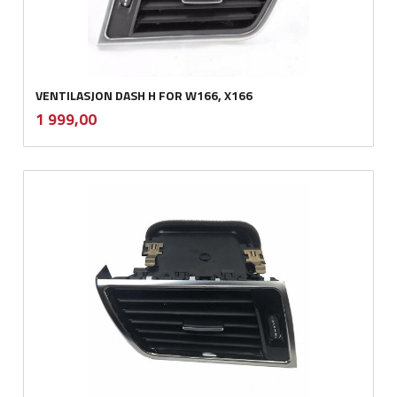
VENTILASJON DASH H FOR W166, X166
inkl.
Pris
1 999,00
mva.