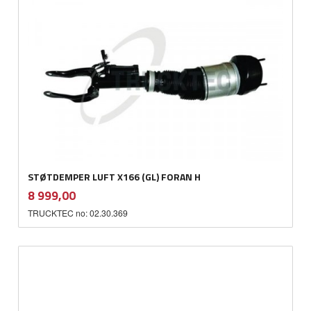
STØTDEMPER LUFT X166 (GL) FORAN H
inkl.
Pris
8 999,00
mva.
TRUCKTEC no: 02.30.369