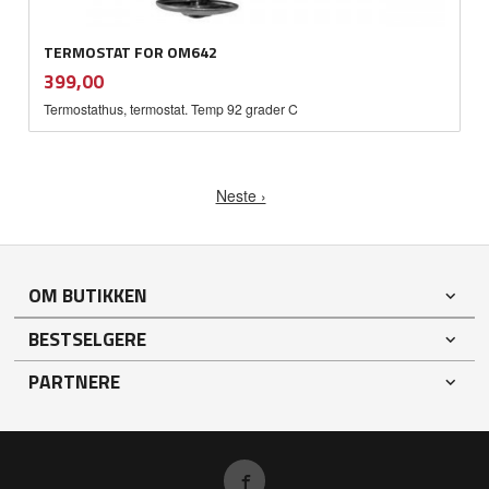
TERMOSTAT FOR OM642
inkl.
Pris
399,00
mva.
Termostathus, termostat. Temp 92 grader C
Neste ›
OM BUTIKKEN
BESTSELGERE
PARTNERE