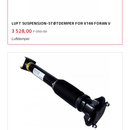
LUFT SUSPENSJON-STØTDEMPER FOR X166 FORAN V
Rabatt
inkl.
Tilbud
3 528,00
7 350,00
mva.
Luftdemper