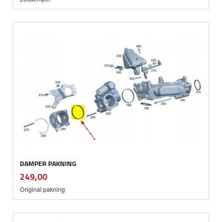
DAMPER PAKNING
inkl.
Pris
249,00
mva.
Original pakning