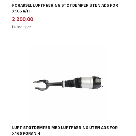
FORAKSEL LUFTFJÆRING STØTDEMPER UTEN ADS FOR
X166 V/H
inkl.
Pris
2 200,00
mva.
Luftdemper
LUFT STØTDEMPER MED LUFTFJÆRING UTEN ADS FOR
X166 FORAN H