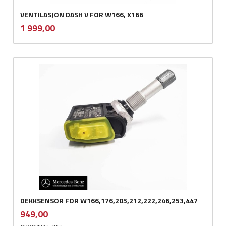
VENTILASJON DASH V FOR W166, X166
inkl.
Pris
1 999,00
mva.
DEKKSENSOR FOR W166,176,205,212,222,246,253,447
inkl.
Pris
949,00
mva.