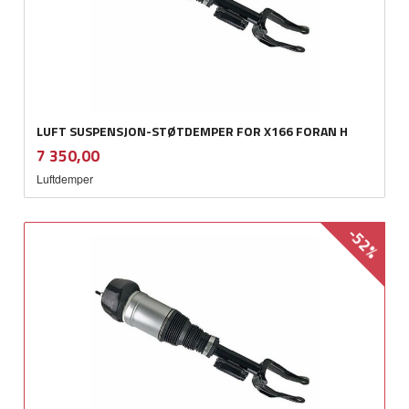
LUFT SUSPENSJON-STØTDEMPER FOR X166 FORAN H
inkl.
Pris
7 350,00
mva.
Luftdemper
-52%