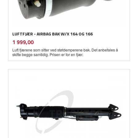
LUFTFJÆR - AIRBAG BAK W/X 164 OG 166
inkl.
Pris
1 999,00
mva.
Luft fjærene som sitter ved støtdemperene bak. Det anbefales å
skifte begge samtidig. Prisen er for en fjær.