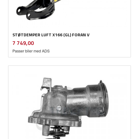
STØTDEMPER LUFT X166 (GL) FORAN V
inkl.
Pris
7 749,00
mva.
Passer biler med ADS