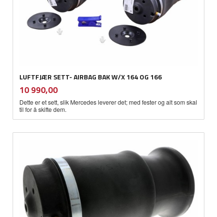
LUFTFJÆR SETT- AIRBAG BAK W/X 164 OG 166
inkl.
Pris
10 990,00
mva.
Dette er et sett, slik Mercedes leverer det; med fester og alt som skal
til for å skifte dem.