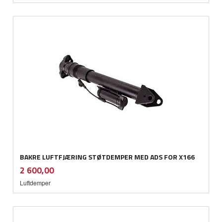
BAKRE LUFTFJÆRING STØTDEMPER MED ADS FOR X166
inkl.
Pris
2 600,00
mva.
Luftdemper