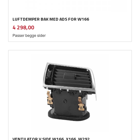
LUFTDEMPER BAK MED ADS FOR W166
inkl.
Pris
4 298,00
mva.
Passer begge sider
VENTILATOR V SIDE W166, X166, W292