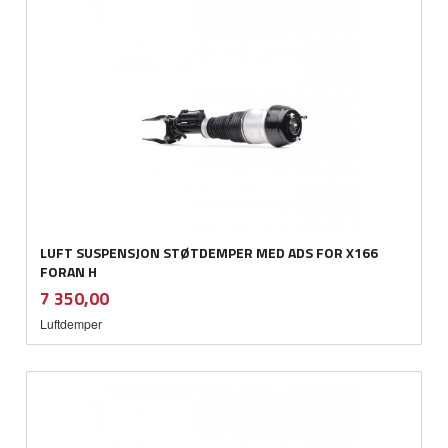
LUFT SUSPENSJON STØTDEMPER MED ADS FOR X166
FORAN H
inkl.
Pris
7 350,00
mva.
Luftdemper