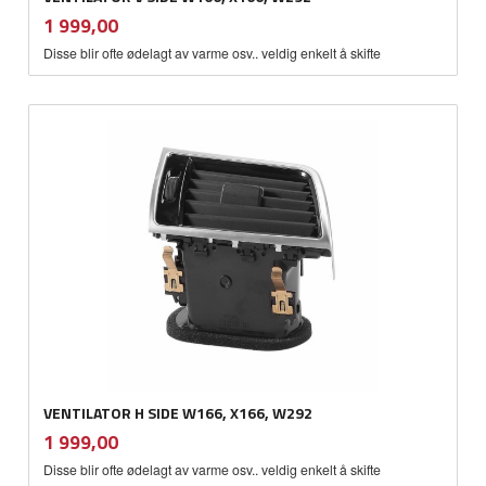
inkl.
Pris
1 999,00
mva.
Disse blir ofte ødelagt av varme osv.. veldig enkelt å skifte
VENTILATOR H SIDE W166, X166, W292
inkl.
Pris
1 999,00
mva.
Disse blir ofte ødelagt av varme osv.. veldig enkelt å skifte