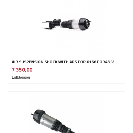
AIR SUSPENSION SHOCK WITH ADS FOR X166 FORAN V
inkl.
Pris
7 350,00
mva.
Luftdemper