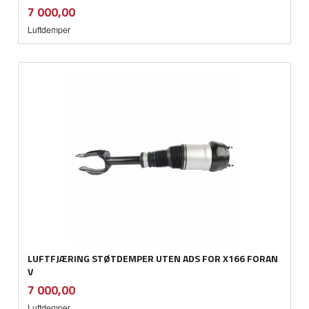
inkl.
Pris
7 000,00
mva.
Luftdemper
LUFTFJÆRING STØTDEMPER UTEN ADS FOR X166 FORAN
V
inkl.
Pris
7 000,00
mva.
Luftdemper