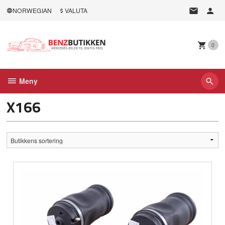
Gå
NORWEGIAN
VALUTA
til
innholdet
0
Meny
X166