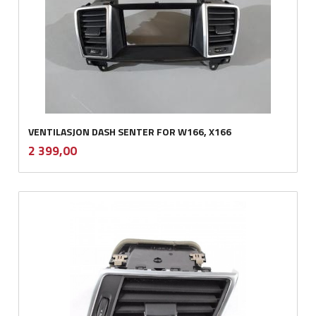
VENTILASJON DASH SENTER FOR W166, X166
inkl.
Pris
2 399,00
mva.