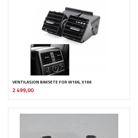
VENTILASJON BAKSETE FOR W166, X166
inkl.
Pris
2 499,00
mva.