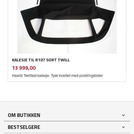
KALESJE TIL R107 SORT TWILL
inkl.
Pris
13 999,00
mva.
Haartz Twillfast kalesje. Tysk kvalitet med polstringslister
OM BUTIKKEN
BESTSELGERE