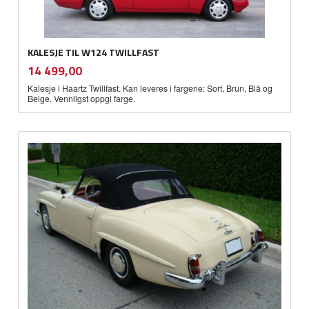
KALESJE TIL W124 TWILLFAST
inkl.
Pris
14 499,00
mva.
Kalesje i Haartz Twillfast. Kan leveres i fargene: Sort, Brun, Blå og
Beige. Vennligst oppgi farge.