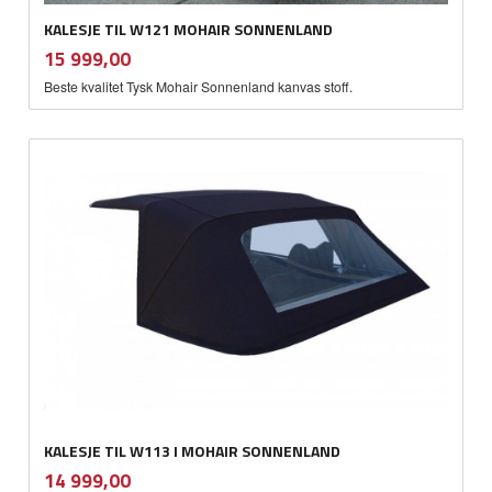
KALESJE TIL W121 MOHAIR SONNENLAND
inkl.
Pris
15 999,00
mva.
Beste kvalitet Tysk Mohair Sonnenland kanvas stoff.
KALESJE TIL W113 I MOHAIR SONNENLAND
inkl.
Pris
14 999,00
mva.