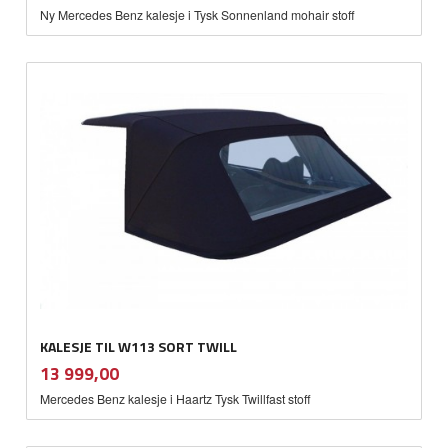
Ny Mercedes Benz kalesje i Tysk Sonnenland mohair stoff
KALESJE TIL W113 SORT TWILL
inkl.
Pris
13 999,00
mva.
Mercedes Benz kalesje i Haartz Tysk Twillfast stoff