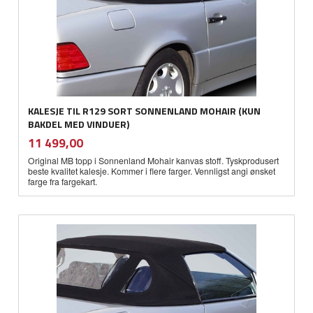
KALESJE TIL R129 SORT SONNENLAND MOHAIR (KUN
BAKDEL MED VINDUER)
inkl.
Pris
11 499,00
mva.
Original MB topp i Sonnenland Mohair kanvas stoff. Tyskprodusert
beste kvalitet kalesje. Kommer i flere farger. Vennligst angi ønsket
farge fra fargekart.