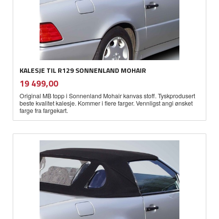
KALESJE TIL R129 SONNENLAND MOHAIR
inkl.
Pris
19 499,00
mva.
Original MB topp i Sonnenland Mohair kanvas stoff. Tyskprodusert
beste kvalitet kalesje. Kommer i flere farger. Vennligst angi ønsket
farge fra fargekart.