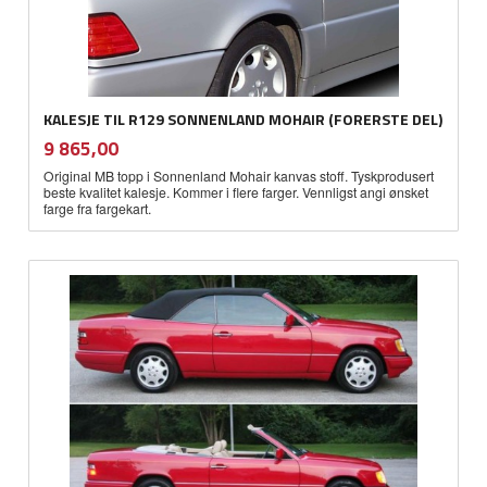
KALESJE TIL R129 SONNENLAND MOHAIR (FORERSTE DEL)
inkl.
Pris
9 865,00
mva.
Original MB topp i Sonnenland Mohair kanvas stoff. Tyskprodusert
beste kvalitet kalesje. Kommer i flere farger. Vennligst angi ønsket
farge fra fargekart.