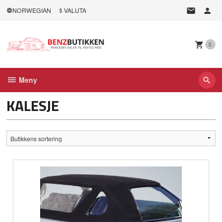
Gå
NORWEGIAN
VALUTA
til
innholdet
0
Meny
KALESJE