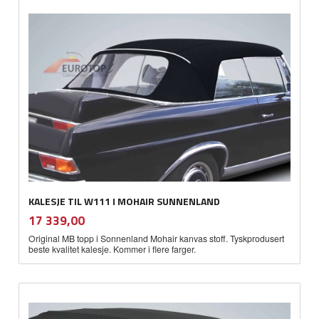
KALESJE TIL W111 I MOHAIR SUNNENLAND
inkl.
Pris
17 339,00
mva.
Original MB topp i Sonnenland Mohair kanvas stoff. Tyskprodusert
beste kvalitet kalesje. Kommer i flere farger.