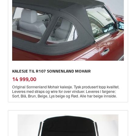
KALESJE TIL R107 SONNENLAND MOHAIR
inkl.
Pris
14 999,00
mva.
Original Sonnenland Mohair kalesje. Tysk produsert topp kvalitet.
Leveres med straps og wire for over vinduer. Leveres i fargene:
Sort, Blå, Brun, Beige, Lys beige og Rød. Alle har beige innside.