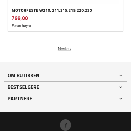
MOTORFESTE W210, 211,215,219,220,230
inkl.
Pris
799,00
mva.
Foran høyre
Neste ›
OM BUTIKKEN
BESTSELGERE
PARTNERE