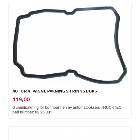
AUTOMATPANNE PAKNING 5 TRINNS BOKS
inkl.
Pris
119,00
mva.
Gummipakning for bunnpannen av automatboksen. TRUCKTEC
part number: 02.25.031