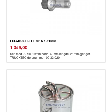
FELGBOLTSETT M14 X 21MM
inkl.
Pris
1 049,00
mva.
Sett med 20 stk. 19mm hode. 49mm lengde, 21mm gjenger.
TRUCKTEC delenummer: 02.33.020