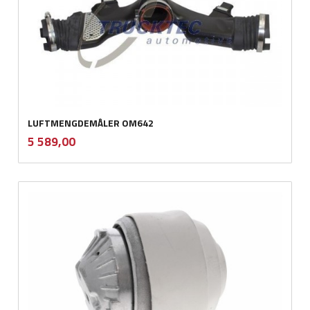
LUFTMENGDEMÅLER OM642
inkl.
Pris
5 589,00
mva.