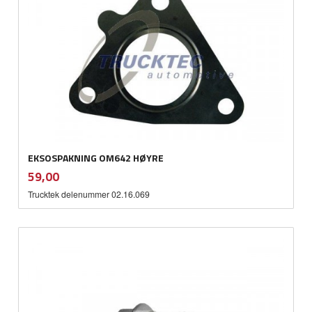
EKSOSPAKNING OM642 HØYRE
inkl.
Pris
59,00
mva.
Trucktek delenummer 02.16.069