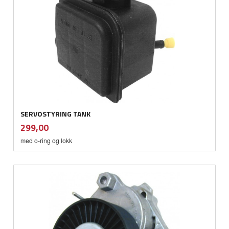
SERVOSTYRING TANK
inkl.
Pris
299,00
mva.
med o-ring og lokk