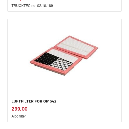
mva.
TRUCKTEC no: 02.10.189
LUFTFILTER FOR OM642
inkl.
Pris
299,00
mva.
Alco filter