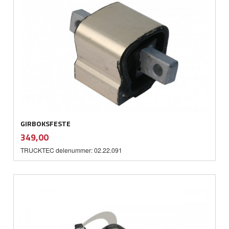
GIRBOKSFESTE
inkl.
Pris
349,00
mva.
TRUCKTEC delenummer: 02.22.091