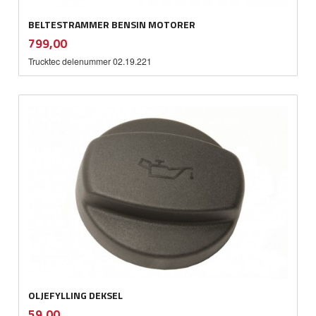
BELTESTRAMMER BENSIN MOTORER
inkl.
Pris
799,00
mva.
Trucktec delenummer 02.19.221
OLJEFYLLING DEKSEL
inkl.
Pris
59,00