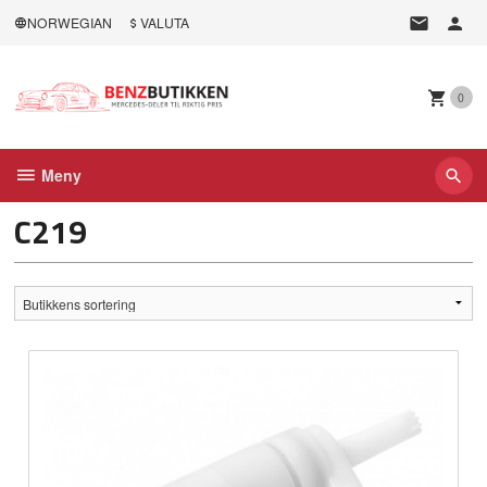
Gå
NORWEGIAN
VALUTA
til
innholdet
0
Meny
C219