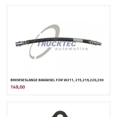
BREMSESLANGE BAKAKSEL FOR W211, 215,219,220,230
inkl.
Pris
149,00
mva.