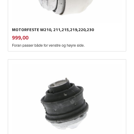
MOTORFESTE W210, 211,215,219,220,230
inkl.
Pris
999,00
mva.
Foran passer både for venstre og høyre side.