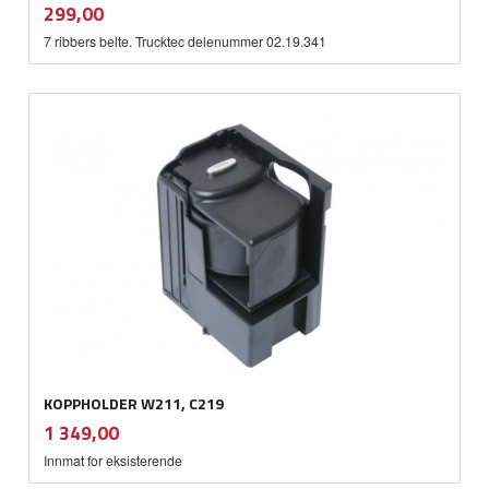
inkl.
Pris
299,00
mva.
7 ribbers belte. Trucktec delenummer 02.19.341
KOPPHOLDER W211, C219
inkl.
Pris
1 349,00
mva.
Innmat for eksisterende