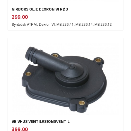
GIRBOKS OLJE DEXRON VI RØD
inkl.
Pris
299,00
mva.
Syntetisk ATF VI. Dexron VI, MB 236.41, MB 236.14, MB 236.12
VEIVHUS VENTILASJONSVENTIL
inkl.
Pris
399,00