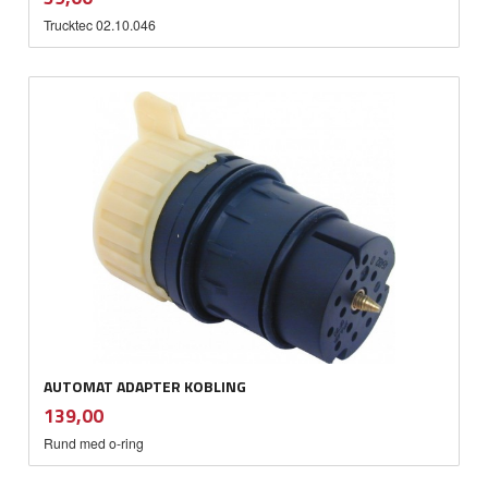
mva.
Trucktec 02.10.046
AUTOMAT ADAPTER KOBLING
inkl.
Pris
139,00
mva.
Rund med o-ring