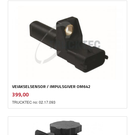
VEIAKSELSENSOR / IMPULSGIVER OM642
inkl.
Pris
399,00
mva.
TRUCKTEC no: 02.17.093