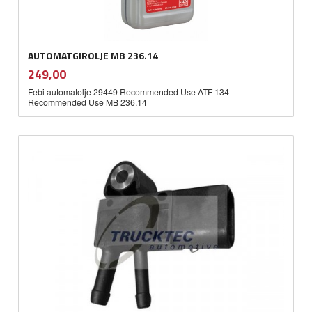
AUTOMATGIROLJE MB 236.14
inkl.
Pris
249,00
mva.
Febi automatolje 29449 Recommended Use ATF 134
Recommended Use MB 236.14