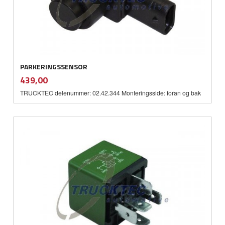
PARKERINGSSENSOR
inkl.
Pris
439,00
mva.
TRUCKTEC delenummer: 02.42.344 Monteringsside: foran og bak