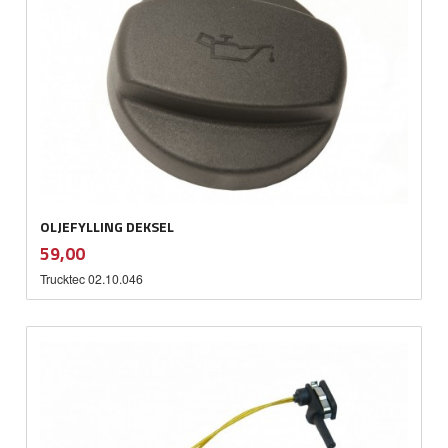
OLJEFYLLING DEKSEL
inkl.
Pris
59,00
mva.
Trucktec 02.10.046