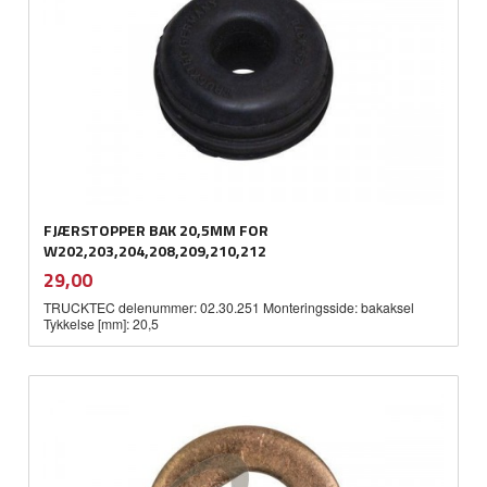
FJÆRSTOPPER BAK 20,5MM FOR
W202,203,204,208,209,210,212
inkl.
Pris
29,00
mva.
TRUCKTEC delenummer: 02.30.251 Monteringsside: bakaksel
Tykkelse [mm]: 20,5