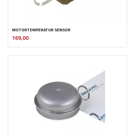
MOTORTEMPERATUR SENSOR
inkl.
Pris
169,00
mva.