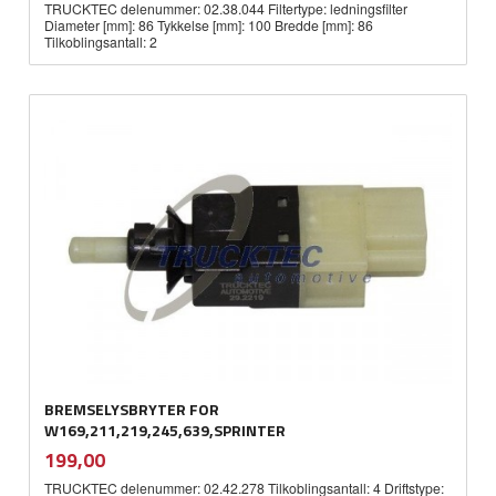
TRUCKTEC delenummer: 02.38.044 Filtertype: ledningsfilter
Diameter [mm]: 86 Tykkelse [mm]: 100 Bredde [mm]: 86
Tilkoblingsantall: 2
BREMSELYSBRYTER FOR
W169,211,219,245,639,SPRINTER
inkl.
Pris
199,00
mva.
TRUCKTEC delenummer: 02.42.278 Tilkoblingsantall: 4 Driftstype: