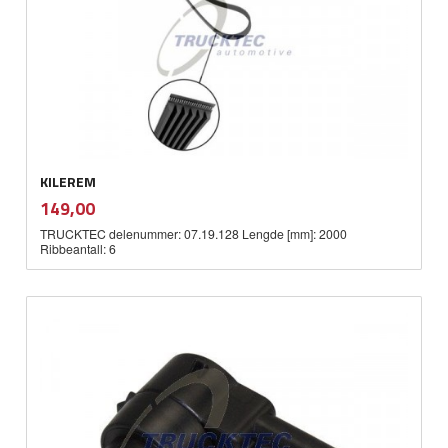
KILEREM
inkl.
Pris
149,00
mva.
TRUCKTEC delenummer: 07.19.128 Lengde [mm]: 2000
Ribbeantall: 6