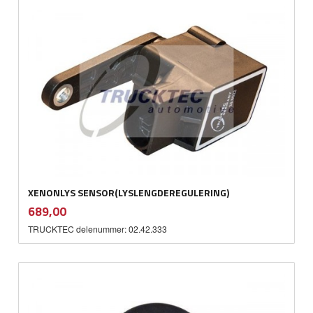
XENONLYS SENSOR(LYSLENGDEREGULERING)
inkl.
Pris
689,00
mva.
TRUCKTEC delenummer: 02.42.333