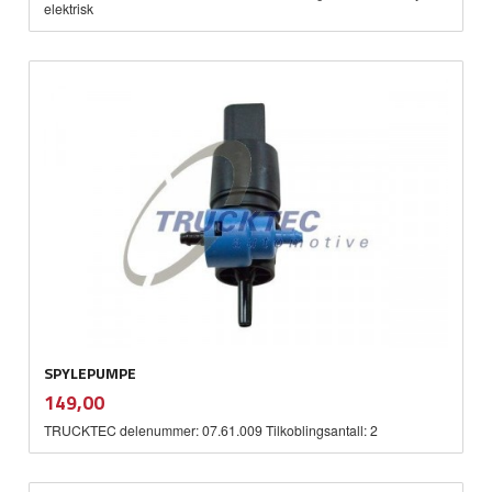
elektrisk
SPYLEPUMPE
inkl.
Pris
149,00
mva.
TRUCKTEC delenummer: 07.61.009 Tilkoblingsantall: 2