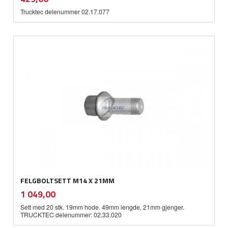
mva.
Trucktec delenummer 02.17.077
FELGBOLTSETT M14 X 21MM
inkl.
Pris
1 049,00
mva.
Sett med 20 stk. 19mm hode. 49mm lengde, 21mm gjenger.
TRUCKTEC delenummer: 02.33.020