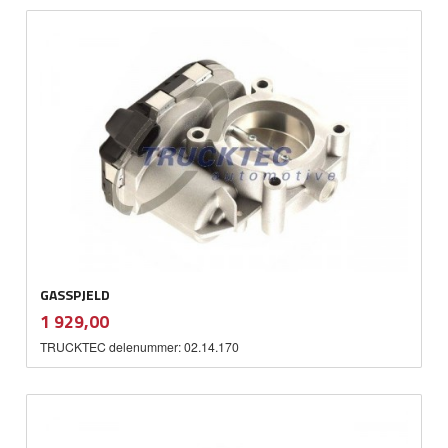
GASSPJELD
inkl.
Pris
1 929,00
mva.
TRUCKTEC delenummer: 02.14.170