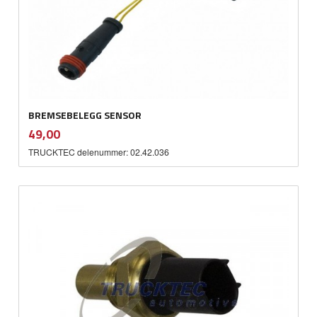
BREMSEBELEGG SENSOR
inkl.
Pris
49,00
mva.
TRUCKTEC delenummer: 02.42.036