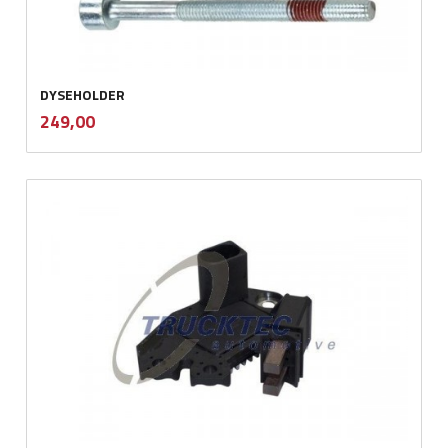
DYSEHOLDER
inkl.
Pris
249,00
mva.