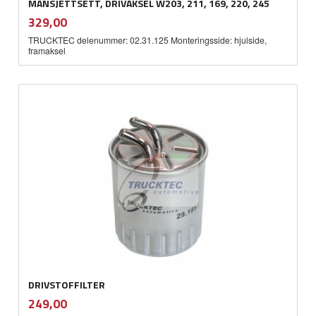
MANSJETTSETT, DRIVAKSEL W203, 211, 169, 220, 245
inkl.
Pris
329,00
mva.
TRUCKTEC delenummer: 02.31.125 Monteringsside: hjulside,
framaksel
DRIVSTOFFILTER
inkl.
Pris
249,00
mva.