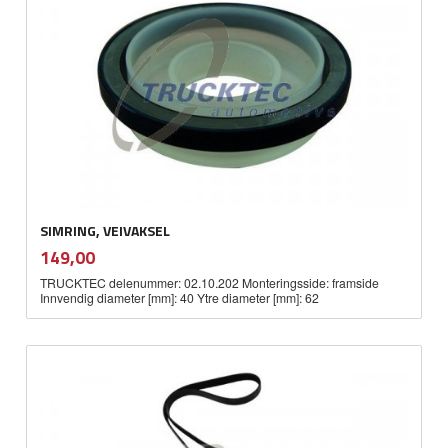
SIMRING, VEIVAKSEL
inkl.
Pris
149,00
mva.
TRUCKTEC delenummer: 02.10.202 Monteringsside: framside
Innvendig diameter [mm]: 40 Ytre diameter [mm]: 62