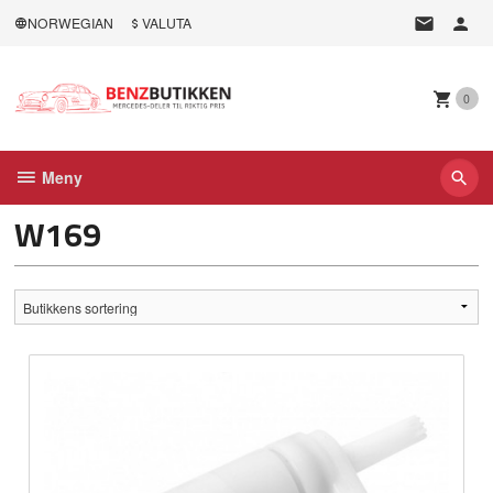
Gå
NORWEGIAN
VALUTA
til
innholdet
0
Meny
W169