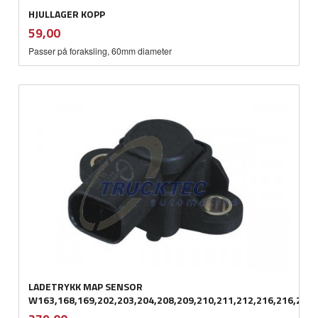
HJULLAGER KOPP
inkl.
Pris
59,00
mva.
Passer på foraksling, 60mm diameter
LADETRYKK MAP SENSOR
W163,168,169,202,203,204,208,209,210,211,212,216,216,219
inkl.