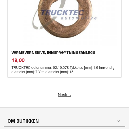
VARMEVERNSKIVE, INNSPRØYTNINGSANLEGG
inkl.
Pris
19,00
mva.
TRUCKTEC delenummer: 02.10.078 Tykkelse [mm]: 1,6 Innvendig
diameter [mm]: 7 Ytre diameter [mm]: 15
Neste ›
OM BUTIKKEN