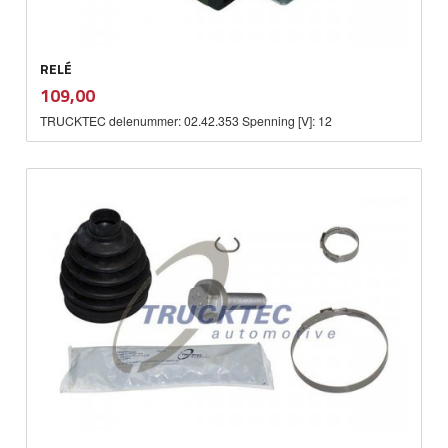
RELÉ
inkl.
Pris
109,00
mva.
TRUCKTEC delenummer: 02.42.353 Spenning [V]: 12