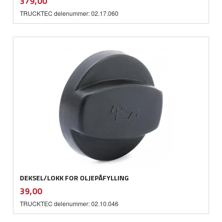
Pris
379,00
mva.
TRUCKTEC delenummer: 02.17.060
DEKSEL/LOKK FOR OLJEPÅFYLLING
inkl.
Pris
39,00
mva.
TRUCKTEC delenummer: 02.10.046