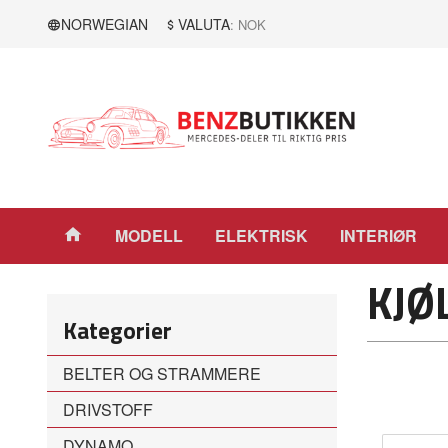
Gå
Lukk
NORWEGIAN
VALUTA
: NOK
til
innholdet
Produkter
MODELL
ELEKTRISK
INTERIØR
KJØ
Kategorier
BELTER OG STRAMMERE
DRIVSTOFF
DYNAMO