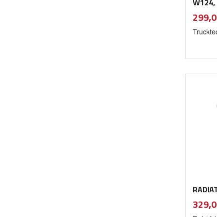
W124, 
Pris
299,0
Truckte
RADIA
Pris
329,0