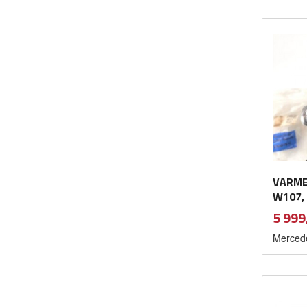
VARME
W107,
Pris
5 999
Merced