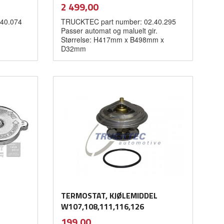
inkl.
Pris
2 499,00
mva.
40.074
TRUCKTEC part number: 02.40.295
Passer automat og maluelt gir.
Størrelse: H417mm x B498mm x
D32mm
Kjøp
TERMOSTAT, KJØLEMIDDEL
W107,108,111,116,126
inkl.
Pris
199,00