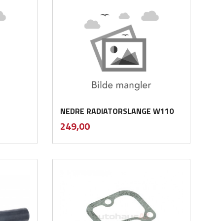
NEDRE RADIATORSLANGE W110
inkl.
Pris
249,00
mva.
Kjøp