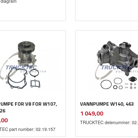
i diagram
Kjøp
Kjøp
UMPE FOR V8 FOR W107,
VANNPUMPE W140, 463
26
inkl.
Pris
1 049,00
mva.
inkl.
,00
TRUCKTEC delenummer: 02.
mva.
EC part number: 02.19.157