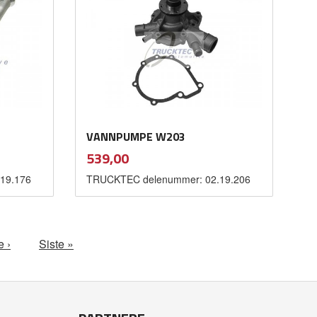
VANNPUMPE W203
inkl.
Pris
539,00
mva.
19.176
TRUCKTEC delenummer: 02.19.206
Kjøp
e ›
Siste »