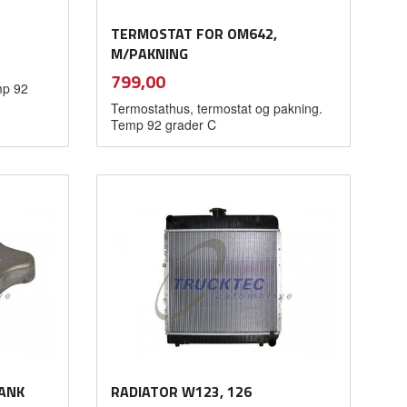
TERMOSTAT FOR OM642,
M/PAKNING
inkl.
Pris
799,00
mp 92
mva.
Termostathus, termostat og pakning.
Temp 92 grader C
Kjøp
TANK
RADIATOR W123, 126