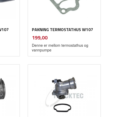
W107
PAKNING TERMOSTATHUS W107
inkl.
Pris
199,00
mva.
Denne er mellom termostathus og
vannpumpe
Kjøp