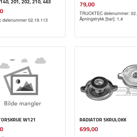
140, 201, 202, 210, 463
inkl.
Pris
79,00
mva.
inkl.
0
TRUCKTEC delenummer: 02.
mva.
Åpningstrykk [bar]: 1,4
c delenummer 02.19.113
Kjøp
Kjøp
TORSKRUE W121
RADIATOR SKRULOKK
inkl.
inkl.
Pris
0
699,00
mva.
mva.