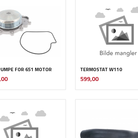
UMPE FOR 651 MOTOR
TERMOSTAT W110
inkl.
inkl.
Pris
,00
599,00
mva.
mva.
Kjøp
Kjøp