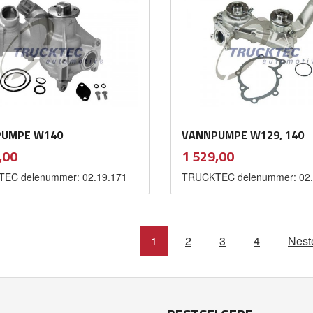
UMPE W140
VANNPUMPE W129, 140
inkl.
inkl.
Pris
,00
1 529,00
mva.
mva.
EC delenummer: 02.19.171
TRUCKTEC delenummer: 02.
Kjøp
Kjøp
1
2
3
4
Nest