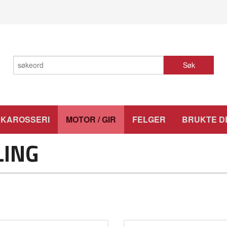
Søk
KAROSSERI
MOTOR / GIR
FELGER
BRUKTE D
LING