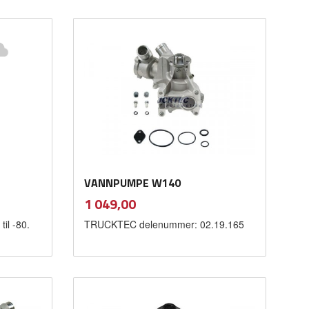
Kjøp
VANNPUMPE W140
inkl.
Pris
1 049,00
mva.
til -80.
TRUCKTEC delenummer: 02.19.165
Kjøp