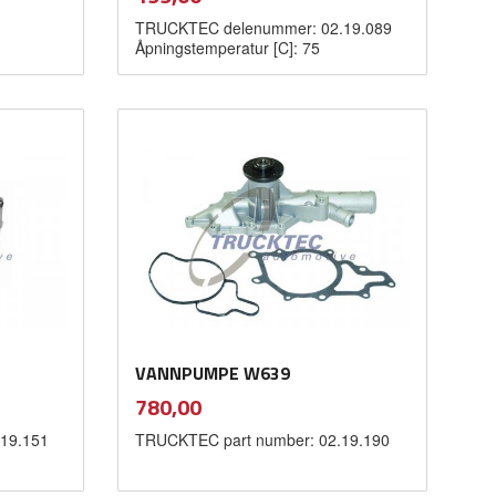
mva.
TRUCKTEC delenummer: 02.19.089
Åpningstemperatur [C]: 75
Kjøp
VANNPUMPE W639
inkl.
Pris
780,00
mva.
19.151
TRUCKTEC part number: 02.19.190