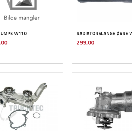
UMPE W110
RADIATORSLANGE ØVRE 
inkl.
inkl.
Pris
,00
299,00
mva.
mva.
Kjøp
Kjøp