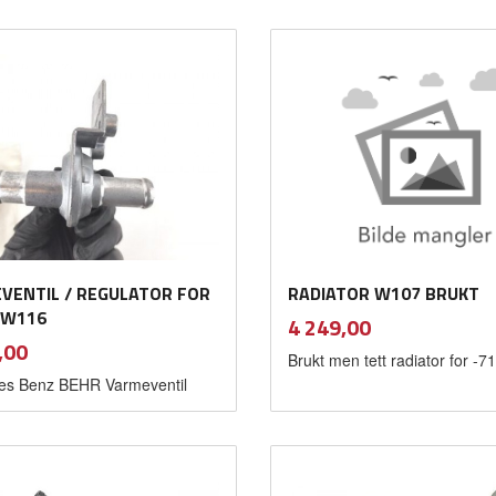
Kjøp
Kjøp
VENTIL / REGULATOR FOR
RADIATOR W107 BRUKT
 W116
inkl.
Pris
4 249,00
mva.
inkl.
,00
Brukt men tett radiator for -71 
mva.
es Benz BEHR Varmeventil
Kjøp
Kjøp