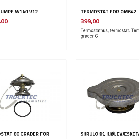
UMPE W140 V12
TERMOSTAT FOR OM642
inkl.
inkl.
Pris
,00
399,00
mva.
mva.
Termostathus, termostat. Te
grader C
Kjøp
Kjøp
STAT 80 GRADER FOR
SKRULOKK, KJØLEVÆSKE