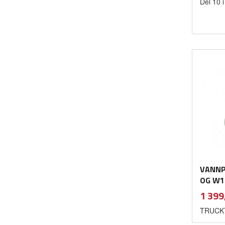
Del 10 
VANNP
OG W1
Pris
1 399
TRUCKT