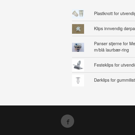
Plastknott for utvendig
Klips innvendig dørpa
Panser stjerne for M
m/blå laurbær-ring
Festeklips for utvendig
Dørklips for gummilist