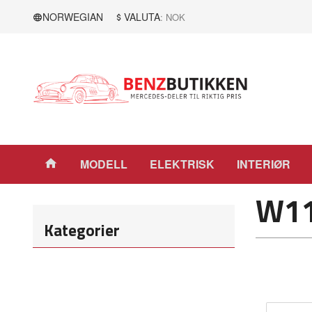
Gå
Lukk
NORWEGIAN
VALUTA
: NOK
til
innholdet
Produkter
MODELL
ELEKTRISK
INTERIØR
W1
Kategorier