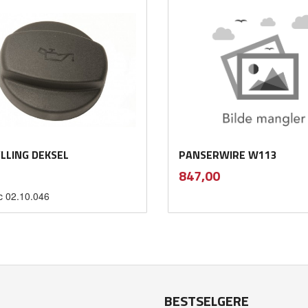
LLING DEKSEL
PANSERWIRE W113
inkl.
inkl.
Pris
847,00
mva.
mva.
c 02.10.046
Kjøp
Kjøp
BESTSELGERE