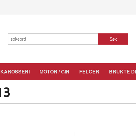
Søk
KAROSSERI
MOTOR / GIR
FELGER
BRUKTE D
13