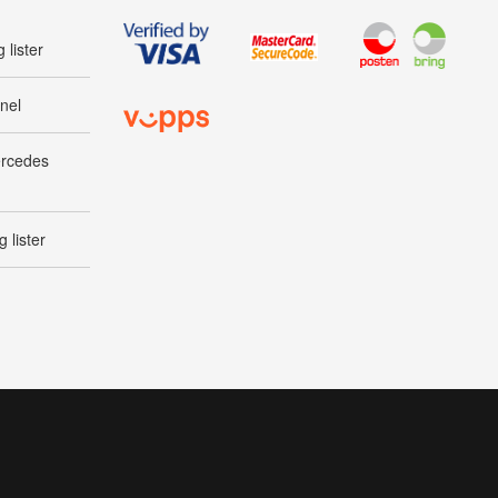
 lister
nel
ercedes
 lister